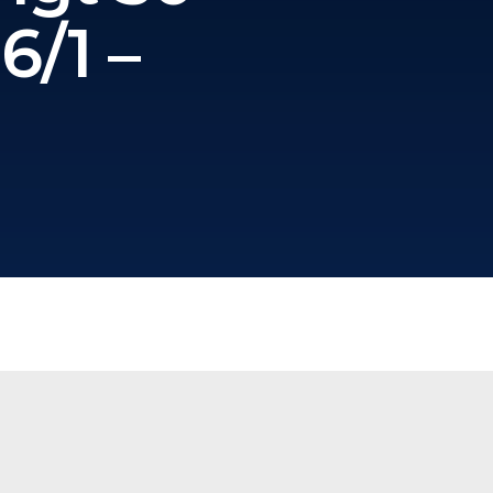
6/1 –